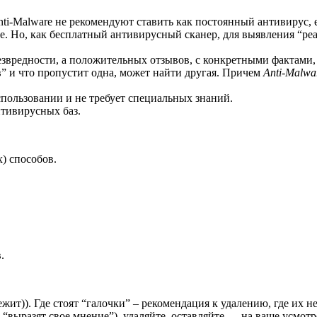
ti-Malware не рекомендуют ставить как постоянный антивирус, е
е. Но, как бесплатный антивирусный сканер, для выявления “ре
вредности, а положительных отзывов, с конкретными фактами, го
 и что пропустит одна, может найти другая. Причем
Anti-Malwa
пользовании и не требует специальных знаний.
тивирусных баз.
) способов.
.
т)). Где стоят “галочки” – рекомендация к удалению, где их н
 “выразят свое мнение”), удаляйте, оставляйте — на ваше усмот