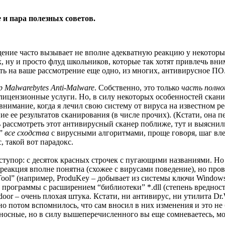
e
и пара полезных советов.
дение часто вызывает не вполне адекватную реакцию у некоторы
у и просто флуд школьников, которые так хотят привлечь внима
 на ваше рассмотрение еще одно, из многих, антивирусное ПО.
 Malwarebytes Anti-Malware
. Собственно, это только
часть полно
 лицензионные услуги. Но, в силу некоторых особенностей скани
нимание, когда я лечил свою систему от вируса на известном ре
ие ее результатов сканирования (в числе прочих). (Кстати, она
ь рассмотреть этот антивирусный сканер поближе, тут и выяснил
т”
все сходства
с вирусными алгоритмами, проще говоря, шаг вле
, такой вот парадокс.
ступор: с десяток красных строчек с пугающими названиями. Но 
реакция вполне понятна (схожее с вирусами поведение), но пров
Tool” (например, ProduKey – добывает из системы ключи Windows
й программы с расширением “библиотеки” *.dll (степень вреднос
or – очень плохая штука. Кстати, ни антивирус, ни утилита Dr.W
 потом вспомнилось, что сам вносил в них изменения и это не б
носные, но в силу вышеперечисленного вы еще сомневаетесь, 