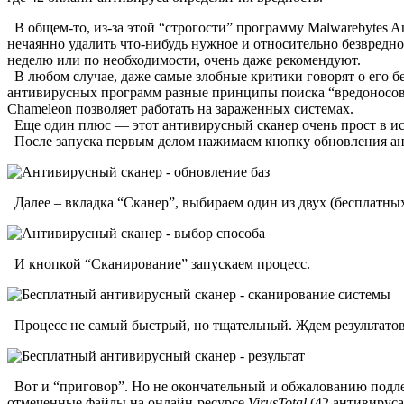
В общем-то, из-за этой “строгости” программу Malwarebytes An
нечаянно удалить что-нибудь нужное и относительно безвредно
неделю или по необходимости, очень даже рекомендуют.
В любом случае, даже самые злобные критики говорят о его без
антивирусных программ разные принципы поиска “вредоносов”
Chameleon позволяет работать на зараженных системах.
Еще один плюс — этот антивирусный сканер очень прост в ис
После запуска первым делом нажимаем кнопку обновления ан
Далее – вкладка “Сканер”, выбираем один из двух (бесплатных
И кнопкой “Сканирование” запускаем процесс.
Процесс не самый быстрый, но тщательный. Ждем результатов
Вот и “приговор”. Но не окончательный и обжалованию подлежи
отмеченные файлы на онлайн-ресурсе
VirusTotal
(42 антивируса