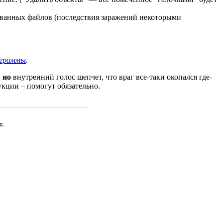
ованных файлов (последствия заражений некоторыми
ограммы
.
,
но
внутренний голос шепчет, что враг все-таки окопался где-
укции – помогут обязательно.
т.