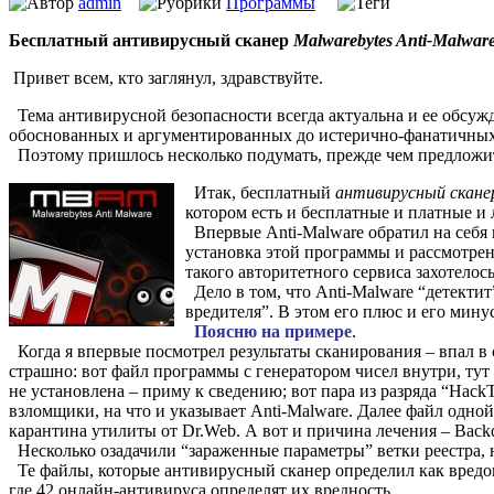
admin
Программы
Бесплатный антивирусный сканер
Malwarebytes Anti-Malwar
Привет всем, кто заглянул, здравствуйте.
Тема антивирусной безопасности всегда актуальна и ее обсуж
обоснованных и аргументированных до истерично-фанатичных, н
Поэтому пришлось несколько подумать, прежде чем предложить
Итак, бесплатный
антивирусный сканер
котором есть и бесплатные и платные и
Впервые Anti-Malware обратил на себя в
установка этой программы и рассмотрен
такого авторитетного сервиса захотелос
Дело в том, что Anti-Malware “детекти
вредителя”. В этом его плюс и его минус
Поясню на примере
.
Когда я впервые посмотрел результаты сканирования – впал в 
страшно: вот файл программы с генератором чисел внутри, тут 
не установлена – приму к сведению; вот пара из разряда “Hack
взломщики, на что и указывает Anti-Malware. Далее файл одно
карантина утилиты от Dr.Web. А вот и причина лечения – Backdo
Несколько озадачили “зараженные параметры” ветки реестра, но
Те файлы, которые антивирусный сканер определил как вредо
где 42 онлайн-антивируса определят их вредность.