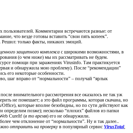
х пользователей. Комментарии встречаются разные: от
ние, что везде готовы вставить “свои пять копеек”.
 Решил: только факты, никаких эмоций.
ценного защитного комплекса
с широкими возможностями, в
рования (о чем ниже) мы их рассматривать не будем.
сурсе помощи при заражениях Virusinfo. Там практикуется
 первая и обнаружила мою проблему). После “рекомендации”
ись его некоторые особенности.
во, шаг вправо от “нормальности” – получай “ярлык
после внимательного рассмотрения все оказалось не так уж
ерить не помешает; а это файл программы, которая скачана, но
/Office), которые вполне безобидны, но по сути действуют как
ти определим позже); несколько “плохих” файлов из папки
eb CureIt! (
в то время
) его не обнаружили.
олее чем отклонение от “нормальности”. Ну и так далее..
можно
отправить на проверку
в популярный сервис
VirusTotal
,