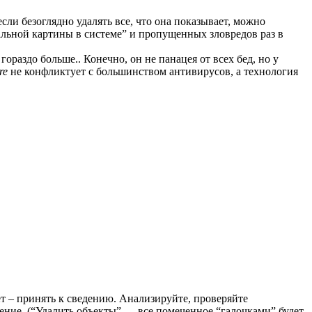
сли безоглядно удалять все, что она показывает, можно
альной картины в системе” и пропущенных зловредов раз в
раздо больше.. Конечно, он не панацея от всех бед, но у
re
не конфликтует с большинством антивирусов, а технология
ет – принять к сведению. Анализируйте, проверяйте
рение. (“Удалить объекты” — все помеченное “галочками” будет